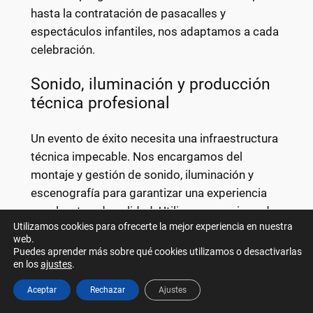
hasta la contratación de pasacalles y
espectáculos infantiles, nos adaptamos a cada
celebración.
Sonido, iluminación y producción
técnica profesional
Un evento de éxito necesita una infraestructura
técnica impecable. Nos encargamos del
montaje y gestión de sonido, iluminación y
escenografía para garantizar una experiencia
envolvente y de calidad. Utilizamos equipos de
Utilizamos cookies para ofrecerte la mejor experiencia en nuestra
última generación y un equipo técnico
web.
altamente capacitado para que cada
Puedes aprender más sobre qué cookies utilizamos o desactivarlas
espectáculo se desarrolle sin contratiempos.
en los
ajustes
.
Aceptar
Rechazar
Ajustes
Planificación estratégica que