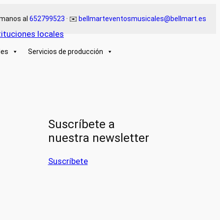
lámanos al
652799523
· ✉️
bellmarteventosmusicales@bellmart.es
les
Servicios de producción
Suscríbete a
nuestra newsletter
Suscríbete