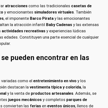
rar
atracciones
como las tradicionales
casetas de
to
y emocionantes
simuladores virtuales
. También
es
, el imponente
Barco Pirata
y las emocionantes
altan la atracción infantil
Baby Cadenas
y las extensas
s
actividades recreativas
y experiencias lúdicas
as edades. Constituyen una parte esencial de cualquier
opular.
 se pueden encontrar en las
s
variadas como el
entretenimiento en vivo
y los
bién destacan la
vestimenta típica y colorida
, la
onal
y la venta de
productos artesanales
. Además, se
antes
juegos mecánicos
y completos
parques de
as convierten las
ferias
en
eventos únicos
, llenos de