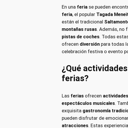
En una
feria
se pueden encont
feria
, el popular
Tagada Menei
están el tradicional
Saltamont
montañas rusas
. Además, no f
pistas de coches
. Todas esta
ofrecen
diversión
para todas l
celebración festiva o evento p
¿Qué actividades
ferias?
Las
ferias
ofrecen
actividade
espectáculos musicales
. Tam
exquisita
gastronomía tradici
pueden disfrutar de emocion
atracciones
. Estas experienci