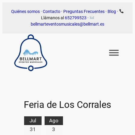
Saltar
Quiénes somos
·
Contacto
·
Preguntas Frecuentes
·
Blog
·
al
Llámanos al
652799523
·
contenido
bellmarteventosmusicales@bellmart.es
Feria de Los Corrales
Jul
Ago
31
3